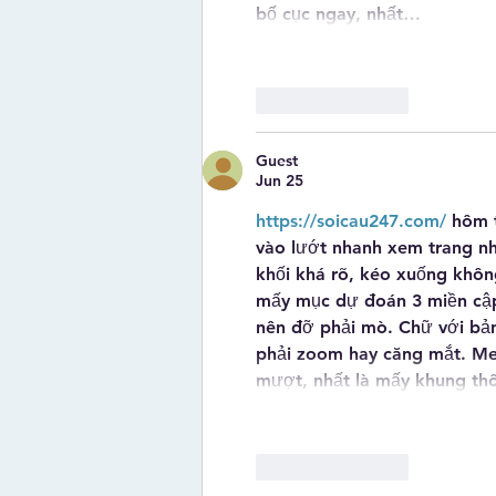
bố cục ngay, nhất…
Like
Reply
Guest
Jun 25
https://soicau247.com/
 hôm 
vào lướt nhanh xem trang nhì
khối khá rõ, kéo xuống khôn
mấy mục dự đoán 3 miền cập n
nên đỡ phải mò. Chữ với bản
phải zoom hay căng mắt. Men
mượt, nhất là mấy khung th
Like
Reply