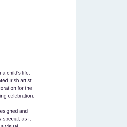
 child's life, 
d Irish artist 
ration for the 
ing celebration. 
designed and 
special, as it 
a visual 