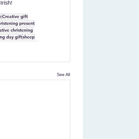
Irish!
e
Creative gift
ristening present
ative christening
ng day gift
sheep
See All