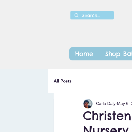
Home
Shop Ba
All Posts
Carla Daly
May 6, 
Christen
Nursery