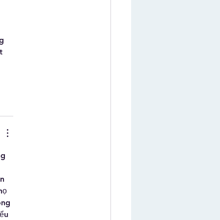
 
g 
t 
ng 
n 
họ 
ông 
ểu 