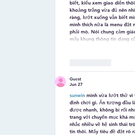
biết, kiểu xem giao diện thô
khoảng trắng vừa đủ nên nhìn
ràng, lướt xuống vẫn biết m
mình thích nữa là menu đặt 
phải mò. Nói chung cảm giác
mấy khung thông tin dạng c
Like
Reply
Guest
Jun 27
sunwin
 mình vừa lướt thử vì
định chơi gì. Ấn tượng đầu l
được nhanh, không bị rối như
trang với chuyển mục khá mư
nhắc nhiều về hệ sinh thái t
tin thôi. Mấy tiêu đề đặt rõ