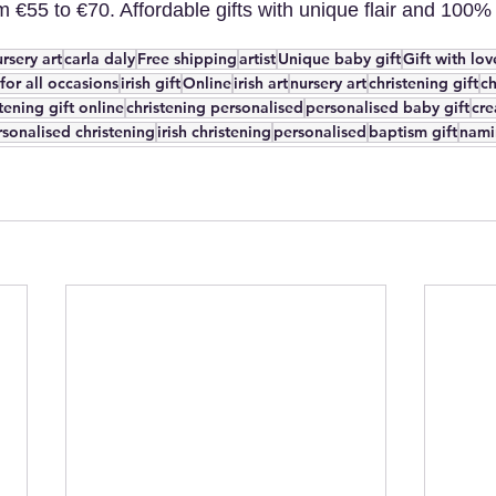
m 
€55 to €70. Affordable gifts with unique flair and 100% 
rsery art
carla daly
Free shipping
artist
Unique baby gift
Gift with lov
 for all occasions
irish gift
Online
irish art
nursery art
christening gift
ch
tening gift online
christening personalised
personalised baby gift
cre
sonalised christening
irish christening
personalised
baptism gift
nami