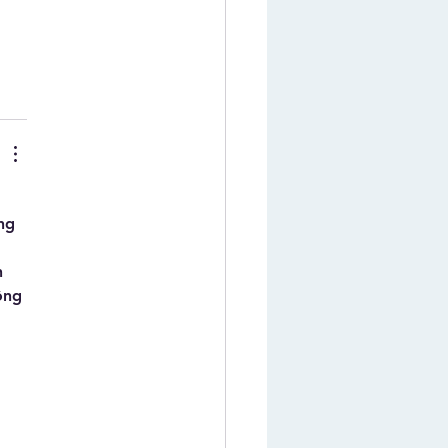
ng 
n 
ông 