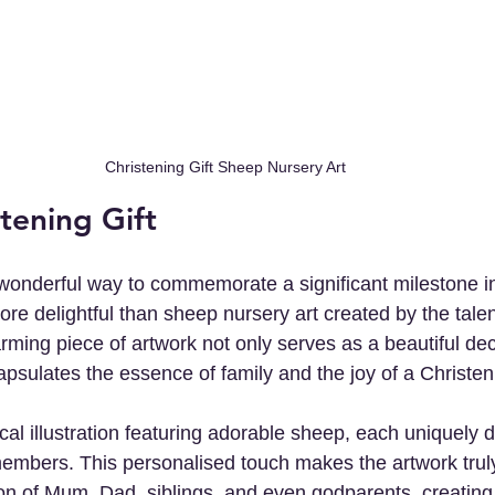
Christening Gift Sheep Nursery Art
tening Gift
 wonderful way to commemorate a significant milestone in a
e delightful than sheep nursery art created by the talente
ming piece of artwork not only serves as a beautiful deco
psulates the essence of family and the joy of a Christen
cal illustration featuring adorable sheep, each uniquely 
embers. This personalised touch makes the artwork truly 
ion of Mum, Dad, siblings, and even godparents, creating 