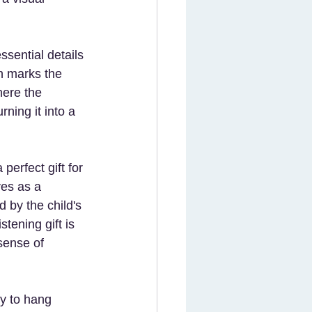
sential details 
ch marks the 
here the 
ning it into a 
perfect gift for 
ves as a 
 by the child's 
tening gift is 
sense of 
dy to hang 