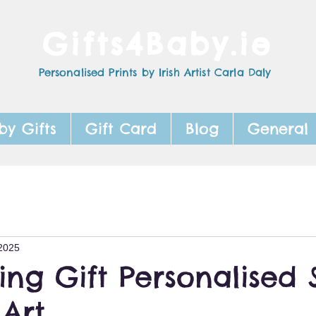
Gifts4Baby.ie
Personalised Prints by Irish Artist Carla Daly
by Gifts
Gift Card
Blog
General
2025
ing Gift Personalised
 Art