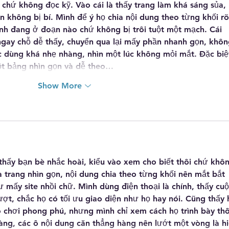
i chứ không đọc kỹ. Vào cái là thấy trang làm khá sáng sủa, 
 không bị bí. Mình để ý họ chia nội dung theo từng khối rõ
ình đang ở đoạn nào chứ không bị trôi tuột một mạch. Cái 
ngay chỗ dễ thấy, chuyển qua lại mấy phần nhanh gọn, khôn
 dùng khá nhẹ nhàng, nhìn một lúc không mỏi mắt. Đặc biệ
ột bảng nhìn gọn và dễ theo…
Show More
 thấy bạn bè nhắc hoài, kiểu vào xem cho biết thôi chứ khô
à trang nhìn gọn, nội dung chia theo từng khối nên mắt bắt 
 mấy site nhồi chữ. Mình dùng điện thoại là chính, thấy cuộ
ợt, chắc họ có tối ưu giao diện như họ hay nói. Cũng thấy 
rò chơi phong phú, nhưng mình chỉ xem cách họ trình bày th
 ràng, các ô nội dung căn thẳng hàng nên lướt một vòng là hi