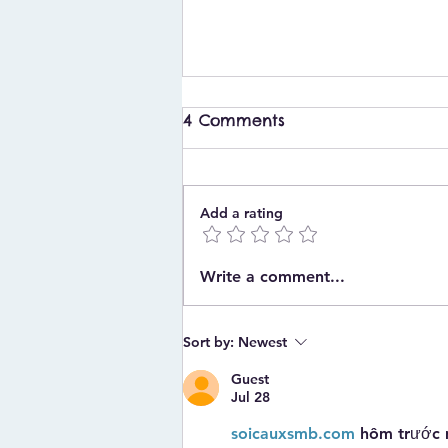
4 Comments
Add a rating
What to Buy for a
Write a comment...
Christening in Ireland: A
Complete Gift Guide
Sort by:
Newest
Guest
Jul 28
soicauxsmb.com
 hôm trước 