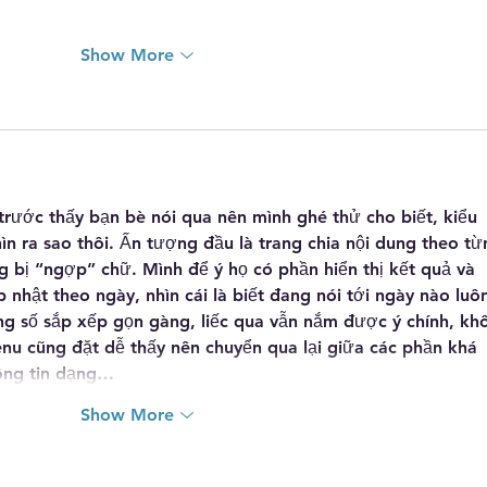
Show More
trước thấy bạn bè nói qua nên mình ghé thử cho biết, kiểu 
n ra sao thôi. Ấn tượng đầu là trang chia nội dung theo từ
g bị “ngợp” chữ. Mình để ý họ có phần hiển thị kết quả và 
hật theo ngày, nhìn cái là biết đang nói tới ngày nào luô
g số sắp xếp gọn gàng, liếc qua vẫn nắm được ý chính, kh
u cũng đặt dễ thấy nên chuyển qua lại giữa các phần khá 
ông tin dạng…
Show More