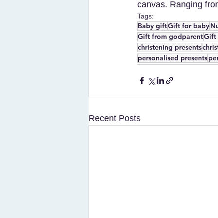
canvas. Ranging fro
Tags:
Baby gift
Gift for baby
Nu
Gift from godparent
Gift
christening presents
chris
personalised presents
per
Recent Posts