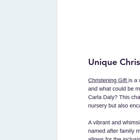
Unique Chris
Christening Gift 
is a
and what could be mor
Carla Daly? This char
nursery but also enca
A vibrant and whimsi
named after family m
allows for the inclus