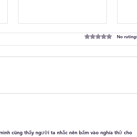
Rated 0 out of 5 stars
No rating
Discover Unique Space
Cut
Personalised Baby Gift A
Lett
Unique Illustrated Nursery
Wall
Art from Carla Daly
mình cũng thấy người ta nhắc nên bấm vào nghía thử cho 